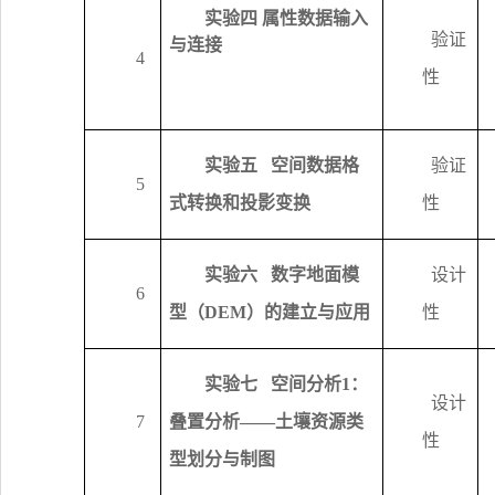
实验四 属性数据输入
验证
与连接
4
性
实验五
空间数据格
验证
5
式转换和投影变换
性
实验六
数字地面模
设计
6
型（
DEM
）的建立与应用
性
实验七
空间分析
1
：
设计
7
叠置分析——土壤资源类
性
型划分与制图