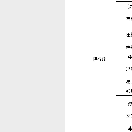
韦
瞿
梅
院行政
冯
易
钱
李