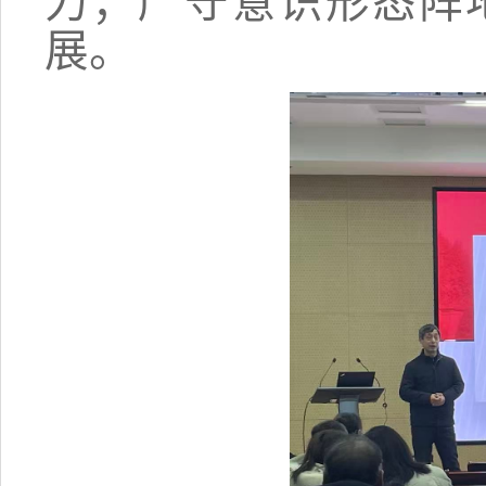
力；严守意识形态阵
展。