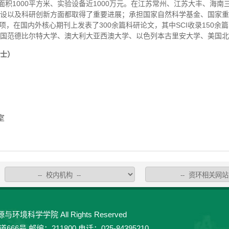
面积1000平方米、实验设备近1000万元。在江苏常州、江苏大丰、海
设以及科研创新方面都取得了重要进展；承担国家自然科学基金、国家重
6项，在国内外核心期刊上发表了300余篇科研论文，其中SCI收录150
国范德比尔特大学、澳大利大亚西澳大学、以色列本古里安大学、美国北
士）
室
环境科学学院 All Rights Reserved
 邮编：211800 电话：025-84395210