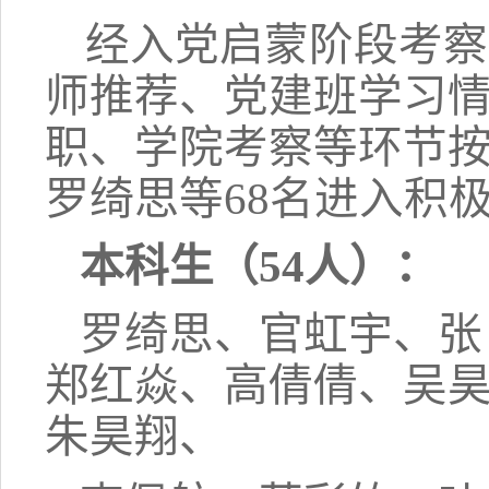
经入党启蒙阶段考察
师推荐、党建班学习
职、学院考察等环节
罗绮思
等
68
名进入积
本科生（
54
人）：
罗绮思、官虹宇、张
郑红焱、高倩倩、吴
朱昊翔、