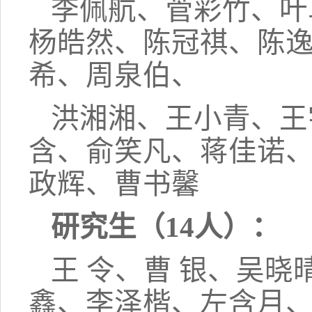
李佩航、菅彩竹、叶
杨皓然、陈冠祺、陈
希、周泉伯、
洪湘湘、王小青、王
含、俞笑凡、蒋佳诺
政辉、曹书馨
研究生（
14
人）：
王
令、曹
银、吴晓
鑫、李泽楷、左含月