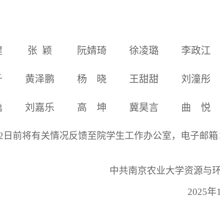
健
张 颖
阮婧琦
徐凌璐
李政江
千
黄泽鹏
杨 晓
王甜甜
刘潼彤
逸
刘嘉乐
高 坤
冀昊言
曲 悦
22日前将有关情况反馈至院学生工作办公室，电子邮箱
京农业大学资源与环境科学
2025年11月1