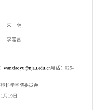
朱 明
李嘉言
：
wanxiaoyu@njau.edu.cn
电话：025-
学院委员会
9日