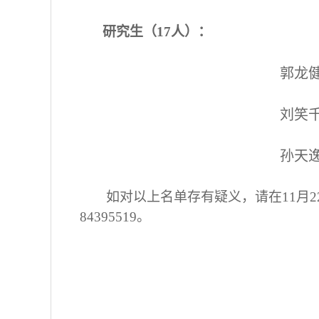
研究生（17人）：
郭龙
刘笑
孙天
如对以上名单存有疑义，请在11月
84395519。
中共南