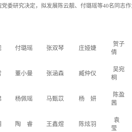
、
院党委研究决定，拟发展陈云靓
付璐瑶等40名同志
贺子
靓
付璐瑶
张双琴
庄娅婕
倩
吴宛
雪
董小曼
张涵森
臧仲仪
桐
陈盈
锦
杨佩瑶
马甄苡
杨 妍
茜
袁
湘
陶 睿
王鑫煜
陈炫羽
莹