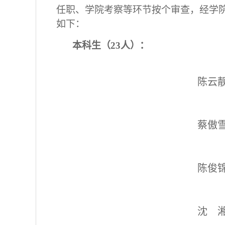
任职、学院考察等环节按个审查，经学
如下：
本科生（23人）：
陈云
蔡傲
陈俊
沈 