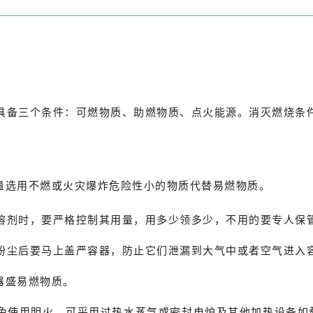
具备三个条件：可燃物质、助燃物质、点火能源。消灭燃烧条
量选用不燃或火灾爆炸危险性小的物质代替易燃物质。
溶剂时，要严格控制其用量，用多少领多少，不用的要专人保
粉尘后要马上盖严容器，防止它们泄漏到大气中或者空气进入
器盛易燃物质。
免使用明火，可采用过热水蒸气或密封电炉及其他加热设备如