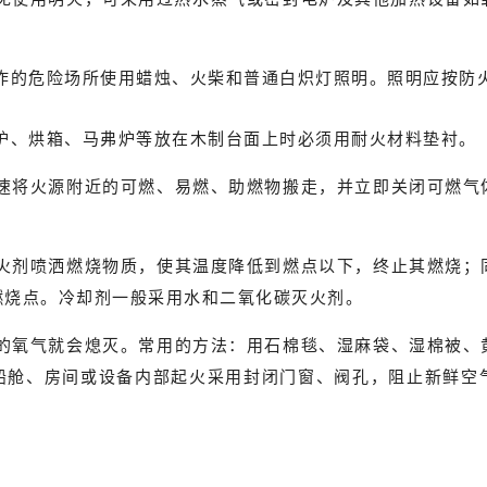
炸的危险场所使用蜡烛、火柴和普通白炽灯照明。照明应按防
炉、烘箱、马弗炉等放在木制台面上时必须用耐火材料垫衬。
速将火源附近的可燃、易燃、助燃物搬走，并立即关闭可燃气
火剂喷洒燃烧物质，使其温度降低到燃点以下，终止其燃烧；
燃烧点。冷却剂一般采用水和二氧化碳灭火剂。
的氧气就会熄灭。常用的方法：用石棉毯、湿麻袋、湿棉被、
船舱、房间或设备内部起火采用封闭门窗、阀孔，阻止新鲜空